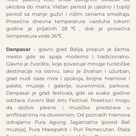
oktobra do marta. Vlažan period je ujedno i topliji
period sa manje gužvi i nižim cenama smeštaja.
Prosečna dnevna temperatura vazduha tokom
godine je prijatnih 28℃, dok je prosečna
temperatura vode 26℃.
Denpasar
– glavni grad Balija, prepun je šarma,
mesto gde se spaja moderno i tradicionalno.
Glavno je čvorište, koje povezuje mnoge turističke
destinacije na ostrvu. Iako je živahan i užurban,
grad nudi oaze mira i spokoja, brojne hramove i
palate, muzeje i galerije, suvenirnice, parkove.
Denpasar je grad festivala, gde se svake godine
održava čuveni Bali Arts Festival. Posetioci mogu
da dožive plesne i muzičke predstave u
amfiteatrima na otvorenom. Od poznatih hramova
izdvajamo Pura Agung Jagatnatha (pored Bali
muzeja), Pura Maospahit i Puri Pemecutan. Plaža