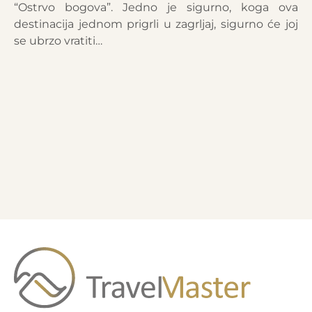
“Ostrvo bogova”. Jedno je sigurno, koga ova
destinacija jednom prigrli u zagrljaj, sigurno će joj
se ubrzo vratiti…