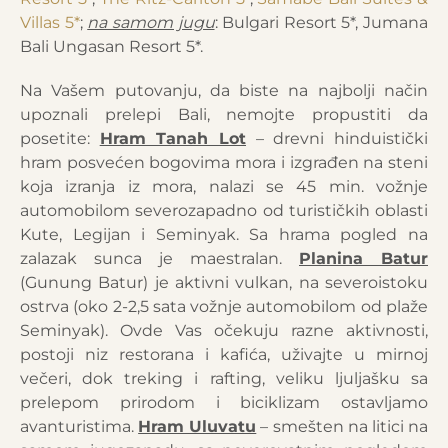
Villas 5*
;
na samom jugu
: Bulgari Resort 5*, Jumana
Bali Ungasan Resort 5*.
Na Vašem putovanju, da biste na najbolji način
upoznali prelepi Bali, nemojte propustiti da
posetite:
Hram Tanah Lot
– drevni hinduistički
hram posvećen bogovima mora i izgrađen na steni
koja izranja iz mora, nalazi se 45 min. vožnje
automobilom severozapadno od turističkih oblasti
Kute, Legijan i Seminyak. Sa hrama pogled na
zalazak sunca je maestralan.
Planina Batur
(Gunung Batur) je aktivni vulkan, na severoistoku
ostrva (oko 2-2,5 sata vožnje automobilom od plaže
Seminyak). Ovde Vas očekuju razne aktivnosti,
postoji niz restorana i kafića, uživajte u mirnoj
večeri, dok treking i rafting, veliku ljuljašku sa
prelepom prirodom i biciklizam ostavljamo
avanturistima.
Hram Uluvatu
– smešten na litici na