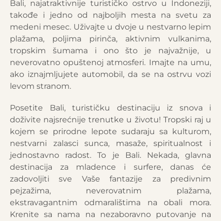
Bali, najatraktivnije turističko ostrvo u Indoneziji,
takođe i jedno od najboljih mesta na svetu za
medeni mesec. Uživajte u dvoje u nestvarno lepim
plažama, poljima pirinča, aktivnim vulkanima,
tropskim šumama i ono što je najvažnije, u
neverovatno opuštenoj atmosferi. Imajte na umu,
ako iznajmljujete automobil, da se na ostrvu vozi
levom stranom.
Posetite Bali, turističku destinaciju iz snova i
doživite najsrećnije trenutke u životu! Tropski raj u
kojem se prirodne lepote sudaraju sa kulturom,
nestvarni zalasci sunca, masaže, spiritualnost i
jednostavno radost. To je Bali. Nekada, glavna
destinacija za mladence i surfere, danas će
zadovoljiti sve Vaše fantazije za predivnim
pejzažima, neverovatnim plažama,
ekstravagantnim odmaralištima na obali mora.
Krenite sa nama na nezaboravno putovanje na