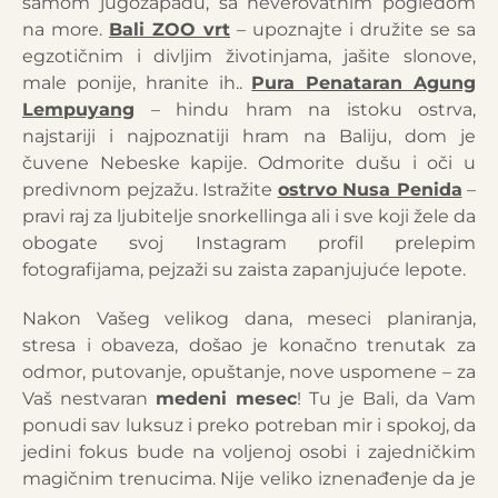
samom jugozapadu, sa neverovatnim pogledom
na more.
Bali ZOO vrt
– upoznajte i družite se sa
egzotičnim i divljim životinjama, jašite slonove,
male ponije, hranite ih..
Pura Penataran Agung
Lempuyang
– hindu hram na istoku ostrva,
najstariji i najpoznatiji hram na Baliju, dom je
čuvene Nebeske kapije. Odmorite dušu i oči u
predivnom pejzažu. Istražite
ostrvo Nusa Penida
–
pravi raj za ljubitelje snorkellinga ali i sve koji žele da
obogate svoj Instagram profil prelepim
fotografijama, pejzaži su zaista zapanjujuće lepote.
Nakon Vašeg velikog dana, meseci planiranja,
stresa i obaveza, došao je konačno trenutak za
odmor, putovanje, opuštanje, nove uspomene – za
Vaš nestvaran
medeni mesec
! Tu je Bali, da Vam
ponudi sav luksuz i preko potreban mir i spokoj, da
jedini fokus bude na voljenoj osobi i zajedničkim
magičnim trenucima. Nije veliko iznenađenje da je