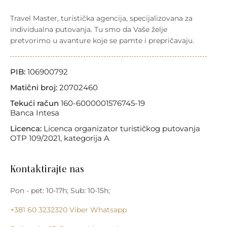
Travel Master, turistička agencija, specijalizovana za
individualna putovanja. Tu smo da Vaše želje
pretvorimo u avanture koje se pamte i prepričavaju.
PIB:
106900792
Matični broj:
20702460
Tekući račun
160-6000001576745-19
Banca Intesa
Licenca:
Licenca organizator turističkog putovanja
OTP 109/2021, kategorija A
Kontaktirajte nas
Pon - pet: 10-17h; Sub: 10-15h;
+381 60 3232320
Viber
Whatsapp