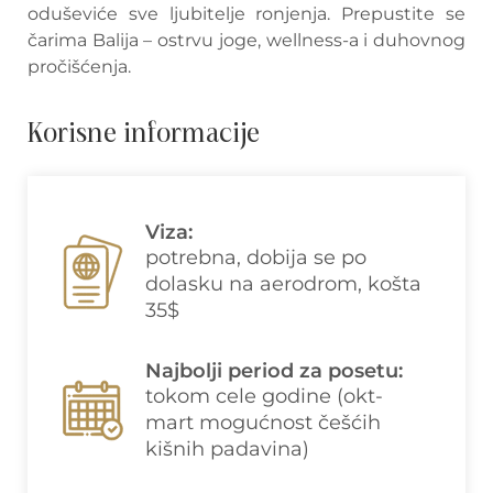
oduševiće sve ljubitelje ronjenja. Prepustite se
čarima Balija – ostrvu joge, wellness-a i duhovnog
pročišćenja.
Korisne informacije
Viza:
potrebna, dobija se po
dolasku na aerodrom, košta
35$
Najbolji period za posetu:
tokom cele godine (okt-
mart mogućnost češćih
kišnih padavina)