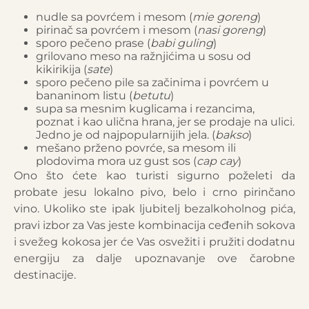
nudle sa povrćem i mesom (
mie goreng
)
pirinač sa povrćem i mesom (
nasi goreng
)
sporo pečeno prase (
babi guling
)
grilovano meso na ražnjićima u sosu od
kikirikija (
sate
)
sporo pečeno pile sa začinima i povrćem u
bananinom listu (
betutu
)
supa sa mesnim kuglicama i rezancima,
poznat i kao ulična hrana, jer se prodaje na ulici.
Jedno je od najpopularnijih jela. (
bakso
)
mešano prženo povrće, sa mesom ili
plodovima mora uz gust sos (
cap cay
)
Ono što ćete kao turisti sigurno poželeti da
probate jesu lokalno pivo, belo i crno pirinčano
vino. Ukoliko ste ipak ljubitelj bezalkoholnog pića,
pravi izbor za Vas jeste kombinacija ceđenih sokova
i svežeg kokosa jer će Vas osvežiti i pružiti dodatnu
energiju za dalje upoznavanje ove čarobne
destinacije.