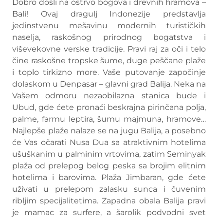
Dobro došli na ostrvo bogova i drevnih hramova –
Bali! Ovaj dragulj Indonezije predstavlja
jedinstvenu mešavinu modernih turističkih
naselja, raskošnog prirodnog bogatstva i
viševekovne verske tradicije. Pravi raj za oči i telo
čine raskošne tropske šume, duge peščane plaže
i toplo tirkizno more. Vaše putovanje započinje
dolaskom u Denpasar – glavni grad Balija. Neka na
Vašem odmoru nezaobilazna stanica bude i
Ubud, gde ćete pronaći beskrajna pirinčana polja,
palme, farmu leptira, šumu majmuna, hramove…
Najlepše plaže nalaze se na jugu Balija, a posebno
će Vas očarati Nusa Dua sa atraktivnim hotelima
ušuškanim u palminim vrtovima, zatim Seminyak
plaža od prelepog belog peska sa brojim elitnim
hotelima i barovima. Plaža Jimbaran, gde ćete
uživati u prelepom zalasku sunca i čuvenim
ribljim specijalitetima. Zapadna obala Balija pravi
je mamac za surfere, a šarolik podvodni svet