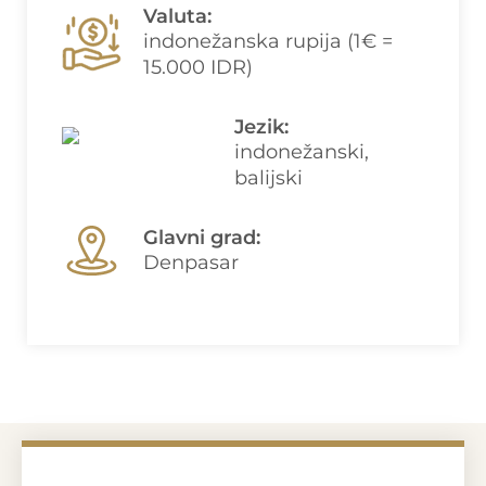
Valuta:
indonežanska rupija (1€ =
15.000 IDR)
Jezik:
indonežanski,
balijski
Glavni grad:
Denpasar