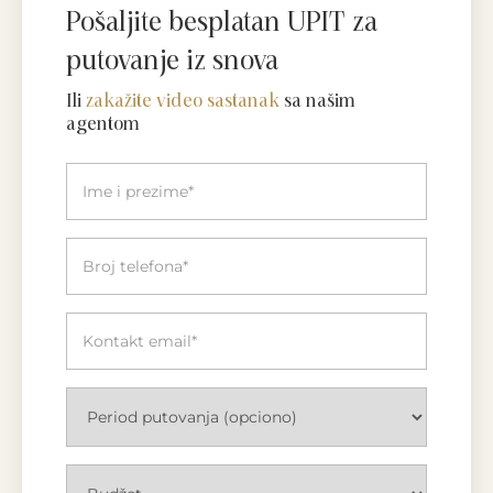
Pošaljite besplatan UPIT za
putovanje iz snova
Ili
zakažite video sastanak
sa našim
agentom