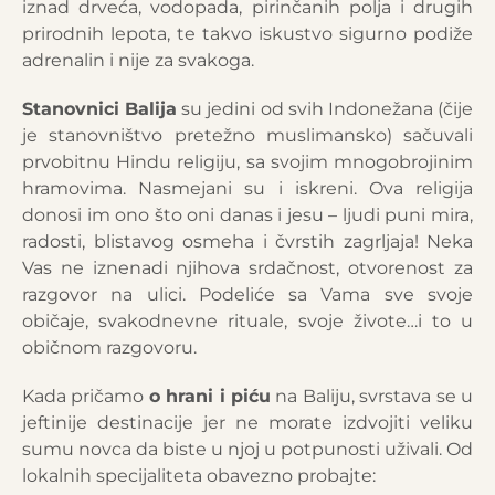
iznad drveća, vodopada, pirinčanih polja i drugih
prirodnih lepota, te takvo iskustvo sigurno podiže
adrenalin i nije za svakoga.
Stanovnici Balija
su jedini od svih Indonežana (čije
je stanovništvo pretežno muslimansko) sačuvali
prvobitnu Hindu religiju, sa svojim mnogobrojinim
hramovima. Nasmejani su i iskreni. Ova religija
donosi im ono što oni danas i jesu – ljudi puni mira,
radosti, blistavog osmeha i čvrstih zagrljaja! Neka
Vas ne iznenadi njihova srdačnost, otvorenost za
razgovor na ulici. Podeliće sa Vama sve svoje
običaje, svakodnevne rituale, svoje živote…i to u
običnom razgovoru.
Kada pričamo
o hrani i piću
na Baliju, svrstava se u
jeftinije destinacije jer ne morate izdvojiti veliku
sumu novca da biste u njoj u potpunosti uživali. Od
lokalnih specijaliteta obavezno probajte: