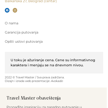
Balkanska 27, Beograd (centar)
O nama
Garancija putovanja
Opšti uslovi putovanja
U toku je ažuriranje cena. Cene su informativnog
karaktera i menjaju se na dnevnom nivou.
2022 © Travel Master / Sva prava zadržana.
Dizajn i izrada web prezentacije:
Avokado
Travel Master obaveštenja
Pronađite inspiraciju za naredno putovanje u