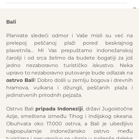
De
Detaljnije
Ponude
Bali
Planirate sledeći odmor i Vaše misli su već na
prelepoj peščanoj plaži pored beskrajnog
plavetnila… Mi Vas prepuštamo indonežanskoj
čaroliji i od srca želimo da budete bogatiji za još
jedno nezaboravno turističko iskustvo. Neka
upravo to nezaboravno putovanje bude odlazak na
ostrvo Bali
! Dobro došli u zemlju bogova i drevnih
hramova, vulkana i džungli, peščanih plaža i
jedinstvenih prirodnih pejzaža.
Ostrvo Bali
pripada Indoneziji
, državi Jugoistočne
Azije, smeštena između Tihog i Indijskog okeana.
Obuhvata oko 17.000 ostrva, a Bali je ubedljivo
najpopularnije indonežansko ostrvo među
turistima i nesumnjivo se ubraja u najlepše daleke