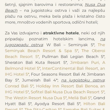
šetnji, sjajnim barovima i restoranima;
Nusa Dua
Beach
– na jugoistoku ostrva i važi za najlepšu
plažu na ostrvu, meka bela plaža i kristalno čisto
more, mnoštvo vodenih sportova, odlični hoteli;
Za Vas izdvajamo i
atraktivne hotele
, neki od njih
pripadaju poznatim hotelskim lancima,
na
jugozapadu ostrva
: W Bali – Seminyak 5*,
The
Seminyak Beach Resort & Spa 5*
,
The Oberoi
Beach Resort 5*
, Pullman Bali Legian Beach 5*,
Sheraton Bali Kuta Resort 5*,
Jimbaran Puri, A
Belmond Hotel 5*
,
InterContinental Bali Resort, an
IHG Hotel 5*
, Four Seasons Resort Bali At Jimbaran
Bay 5*, Jumeirah Bali 4*;
na jugoistoku ostrva
:
Conrad Bali 5*
,
Holiday Inn Resort Bali Benoa, an
IHG Hotel 5*
,
Sofitel Bali Nusa Dua Beach Resort 5*
,
The Westin Resort Nusa Dua 5*
,
Meliá Bali 5*
, Grand
Hyatt Bali 5*, Ayodya Resort Bali 5*,
Hilton Bali
Resort 5*
,
The Ritz-Carlton 5*
,
Samabe Bali Suites &