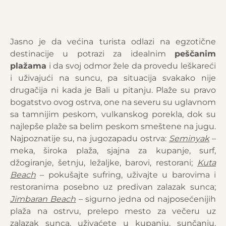
Jasno je da većina turista odlazi na egzotične
destinacije u potrazi za idealnim
peščanim
plažama
i da svoj odmor žele da provedu leškareći
i uživajući na suncu, pa situacija svakako nije
drugačija ni kada je Bali u pitanju. Plaže su pravo
bogatstvo ovog ostrva, one na severu su uglavnom
sa tamnijim peskom, vulkanskog porekla, dok su
najlepše plaže sa belim peskom smeštene na jugu.
Najpoznatije su, na jugozapadu ostrva:
Seminyak
–
meka, široka plaža, sjajna za kupanje, surf,
džogiranje, šetnju, ležaljke, barovi, restorani;
Kuta
Beach
– pokušajte sufring, uživajte u barovima i
restoranima posebno uz predivan zalazak sunca;
Jimbaran Beach
– sigurno jedna od najposećenijih
plaža na ostrvu, prelepo mesto za večeru uz
zalazak sunca, uživaćete u kupanju, sunčanju,