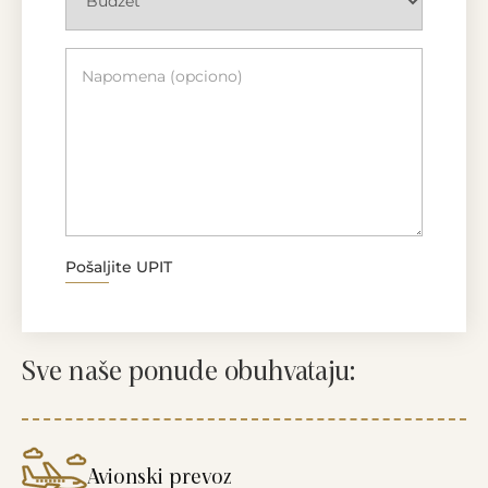
Please leave this field empty.
Pošaljite UPIT
Sve naše ponude obuhvataju:
Avionski prevoz