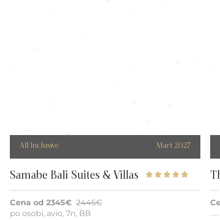
Mart 2027
Samabe Bali Suites & Villas
Cena od
Tip usluge
Detaljnije
Zatvorite
Za
2635€
2735€
Bed & Breakfast
All Inclusive
Mart 2027
Samabe Bali Suites & Villas
Th
Cena od 2345€
2445€
Ce
po osobi, avio, 7n, BB