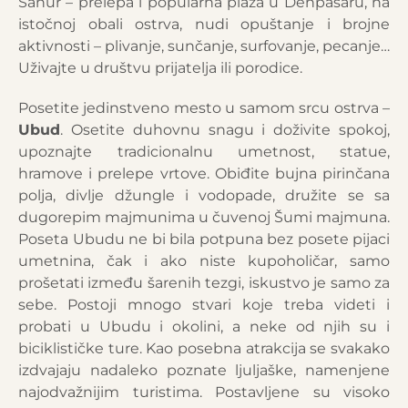
Sanur – prelepa i popularna plaža u Denpasaru, na
istočnoj obali ostrva, nudi opuštanje i brojne
aktivnosti – plivanje, sunčanje, surfovanje, pecanje…
Uživajte u društvu prijatelja ili porodice.
Posetite jedinstveno mesto u samom srcu ostrva –
Ubud
. Osetite duhovnu snagu i doživite spokoj,
upoznajte tradicionalnu umetnost, statue,
hramove i prelepe vrtove. Obiđite bujna pirinčana
polja, divlje džungle i vodopade, družite se sa
dugorepim majmunima u čuvenoj Šumi majmuna.
Poseta Ubudu ne bi bila potpuna bez posete pijaci
umetnina, čak i ako niste kupoholičar, samo
prošetati između šarenih tezgi, iskustvo je samo za
sebe. Postoji mnogo stvari koje treba videti i
probati u Ubudu i okolini, a neke od njih su i
biciklističke ture. Kao posebna atrakcija se svakako
izdvajaju nadaleko poznate ljuljaške, namenjene
najodvažnijim turistima. Postavljene su visoko