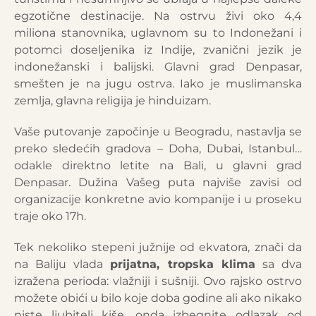
egzotične destinacije. Na ostrvu živi oko 4,4
miliona stanovnika, uglavnom su to Indonežani i
potomci doseljenika iz Indije, zvanični jezik je
indonežanski i balijski. Glavni grad Denpasar,
smešten je na jugu ostrva. Iako je muslimanska
zemlja, glavna religija je hinduizam.
Vaše putovanje započinje u Beogradu, nastavlja se
preko sledećih gradova – Doha, Dubai, Istanbul…
odakle direktno letite na Bali, u glavni grad
Denpasar. Dužina Vašeg puta najviše zavisi od
organizacije konkretne avio kompanije i u proseku
traje oko 17h.
Tek nekoliko stepeni južnije od ekvatora, znači da
na Baliju vlada
prijatna, tropska klima
sa dva
izražena perioda: vlažniji i sušniji. Ovo rajsko ostrvo
možete obići u bilo koje doba godine ali ako nikako
niste ljubitelj kiše, onda izbegnite odlazak od