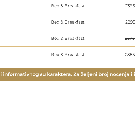
Bed & Breakfast
239
Bed & Breakfast
229
Bed & Breakfast
237
Bed & Breakfast
238
 informativnog su karaktera. Za željeni broj noćenja ili