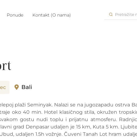
Pretražite
Ponude
Kontakt (O nama)
rt
Bali
ec
epoj plaži Seminyak. Nalazi se na jugozapadu ostrva Bal
je oko 40 min. Hotel klasičnog stila, okružen tropsk
svakom gostu nudi toplu i prijatnu atmosferu. Radnjic
Glavni grad Denpasar udaljen je 15 km, Kuta 5 km. Ljubitel
ni Ubud, udaljen 1.5h vožnje. Čuveni Tanah Lot hram udalj