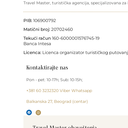
Travel Master, turistička agencija, specijalizovana z
PIB:
106900792
Matični broj:
20702460
Tekući račun
160-6000001576745-19
Banca Intesa
Licenca:
Licenca organizator turističkog putovanj
Kontaktirajte nas
Pon - pet: 10-17h; Sub: 10-15h;
+381 60 3232320
Viber
Whatsapp
Balkanska 27, Beograd (centar)