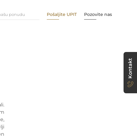
Pošaljite UPIT
Pozovite nas
 našu ponudu
Kontakt
i.
im
e,
ji
en