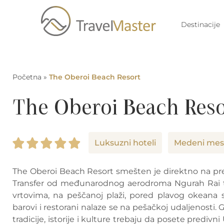
Destinacije
Početna
»
The Oberoi Beach Resort
The Oberoi Beach Reso
Luksuzni hoteli
Medeni mes
The Oberoi Beach Resort smešten je direktno na prel
Transfer od međunarodnog aerodroma Ngurah Rai tra
vrtovima, na peščanoj plaži, pored plavog okeana 
barovi i restorani nalaze se na pešačkoj udaljenosti. 
tradicije, istorije i kulture trebaju da posete prediv