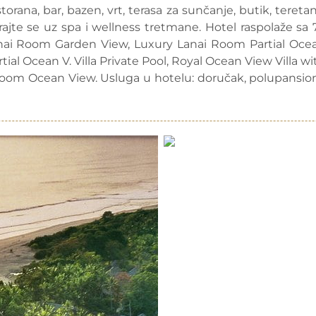
orana, bar, bazen, vrt, terasa za sunčanje, butik, teretan
rajte se uz spa i wellness tretmane. Hotel raspolaže sa 
Lanai Room Garden View, Luxury Lanai Room Partial Oce
rtial Ocean V. Villa Private Pool, Royal Ocean View Villa wi
 Room Ocean View. Usluga u hotelu: doručak, polupansion