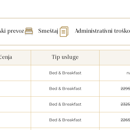
ski prevoz
Smeštaj
Administrativni troško
ćenja
Tip usluge
Bed & Breakfast
n
Bed & Breakfast
229
Bed & Breakfast
232
Bed & Breakfast
226