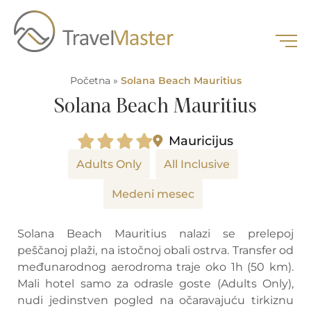
Početna
»
Solana Beach Mauritius
Solana Beach Mauritius
Mauricijus
Adults Only
All Inclusive
Medeni mesec
Solana Beach Mauritius nalazi se prelepoj
peščanoj plaži, na istočnoj obali ostrva. Transfer od
međunarodnog aerodroma traje oko 1h (50 km).
Mali hotel samo za odrasle goste (Adults Only),
nudi jedinstven pogled na očaravajuću tirkiznu