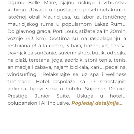
lagunu Belle Mare, sjajnu uslugu i vrhunsku
kuhinju. Uživajte u opuštajućoj poseti netaknutoj
istočnoj obali Mauricijusa, uz izbor autentičnog
mauricijskog ruma u popularnom Lakaz Rumu.
Do glavnog grada, Port Louis, stižete za 1h 20min.
vožnje (43 km). Gostima su na raspolaganju 4
restorana (3 à la carte), 3 bara, bazen, vrt, terasa,
travnjak za sunčanje, suvenir shop, butik, odbojka
na plaži, teretana, joga, aeorbik, stoni tenis, tenis,
animacije i zabava, najam bicikala, kanu, pedalina,
windsurfing… Relaksirajte se uz spa i wellness
tretmane. Hotel raspolaže sa 117 smeštajnih
jedinica. Tipovi soba u hotelu: Superior, Deluxe,
Prestige, Junior Suite. Usluga u hotelu:
polupansion i All Inclusive.
Pogledaj detaljnije…