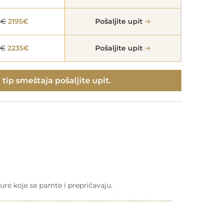
5€
2195€
Pošaljite upit
5€
2235€
Pošaljite upit
 tip smeštaja pošaljite upit.
ure koje se pamte i prepričavaju.