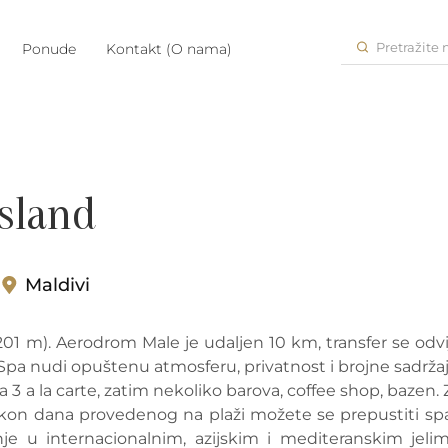
Pretražite
Ponude
Kontakt (O nama)
Island
Maldivi
01 m). Aerodrom Male je udaljen 10 km, transfer se odvi
 Spa nudi opuštenu atmosferu, privatnost i brojne sadržaj
 3 a la carte, zatim nekoliko barova, coffee shop, bazen. 
Nakon dana provedenog na plaži možete se prepustiti spa
e u internacionalnim, azijskim i mediteranskim jelim