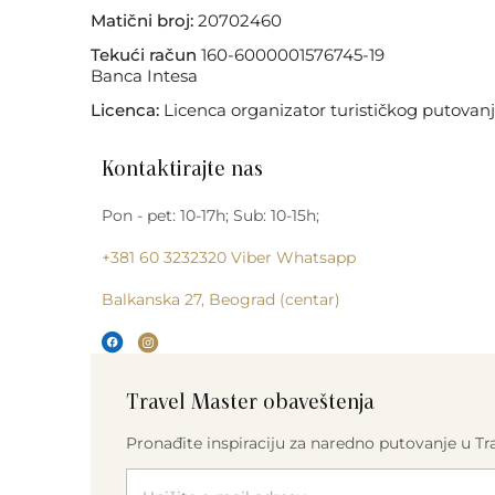
Matični broj:
20702460
Tekući račun
160-6000001576745-19
Banca Intesa
Licenca:
Licenca organizator turističkog putovanj
Kontaktirajte nas
Pon - pet: 10-17h; Sub: 10-15h;
+381 60 3232320
Viber
Whatsapp
Balkanska 27, Beograd (centar)
Travel Master obaveštenja
Pronađite inspiraciju za naredno putovanje u 