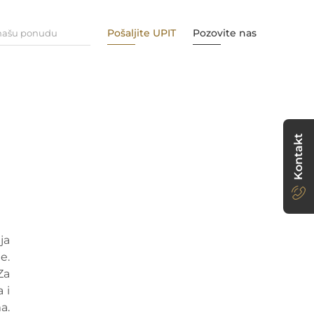
Pošaljite UPIT
Pozovite nas
 našu ponudu
Kontakt
ja
e.
Za
 i
a.