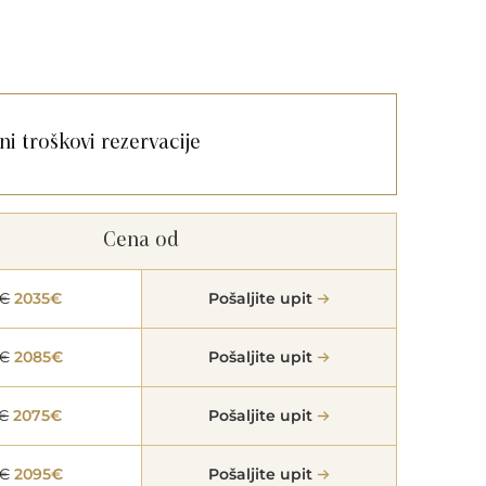
ni troškovi rezervacije
Cena od
5€
2035€
Pošaljite upit
5€
2085€
Pošaljite upit
€
2075€
Pošaljite upit
5€
2095€
Pošaljite upit