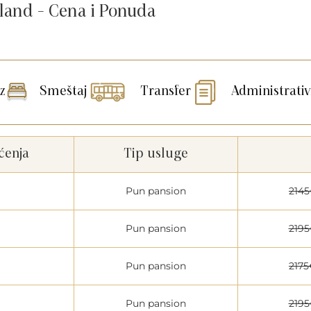
sland - Cena i Ponuda
z
Smeštaj
Transfer
Administrativ
ćenja
Tip usluge
Pun pansion
214
Pun pansion
219
Pun pansion
2175
Pun pansion
219