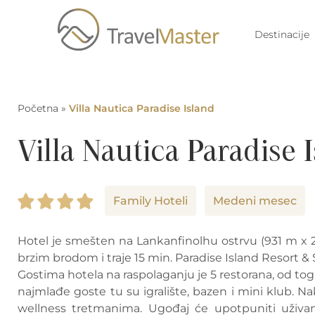
Destinacije
Početna
»
Villa Nautica Paradise Island
Villa Nautica Paradise 
Family Hoteli
Medeni mesec
Hotel je smešten na Lankanfinolhu ostrvu (931 m x 2
brzim brodom i traje 15 min. Paradise Island Resort &
Gostima hotela na raspolaganju je 5 restorana, od toga
najmlađe goste tu su igralište, bazen i mini klub. 
wellness tretmanima. Ugođaj će upotpuniti uživanj