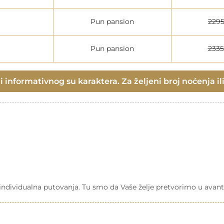
Pun pansion
229
Pun pansion
233
 informativnog su karaktera. Za željeni broj noćenja ili
a individualna putovanja. Tu smo da Vaše želje pretvorimo u avant