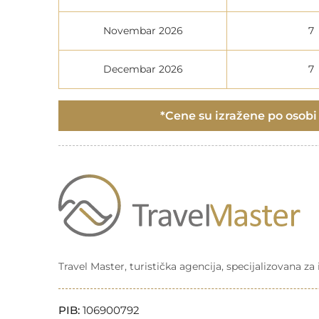
Novembar 2026
7
Decembar 2026
7
*Cene su izražene po osobi i
Travel Master, turistička agencija, specijalizovana z
PIB:
106900792