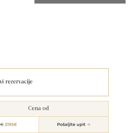
vi rezervacije
Cena od
5€
2195€
Pošaljite upit