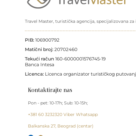
Travel Master, turistička agencija, specijalizovana z
PIB:
106900792
Matični broj:
20702460
Tekući račun
160-6000001576745-19
Banca Intesa
Licenca:
Licenca organizator turističkog putovanj
Kontaktirajte nas
Pon - pet: 10-17h; Sub: 10-15h;
+381 60 3232320
Viber
Whatsapp
Balkanska 27, Beograd (centar)