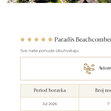
Paradis Beachcomber 
Sve naše ponude obuhvataju:
Avion
Period boravka
Broj no
Jul 2026
7