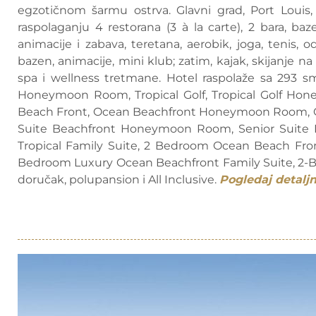
egzotičnom šarmu ostrva. Glavni grad, Port Louis
raspolaganju 4 restorana (3 à la carte), 2 bara, baz
animacije i zabava, teretana, aerobik, joga, tenis, od
bazen, animacije, mini klub; zatim, kajak, skijanje na
spa i wellness tretmane. Hotel raspolaže sa 293 sme
Honeymoon Room, Tropical Golf, Tropical Golf 
Beach Front, Ocean Beachfront Honeymoon Room, Oce
Suite Beachfront Honeymoon Room, Senior Suite Bea
Tropical Family Suite, 2 Bedroom Ocean Beach Fron
Bedroom Luxury Ocean Beachfront Family Suite, 2-B
doručak, polupansion i All Inclusive.
Pogledaj detaljn