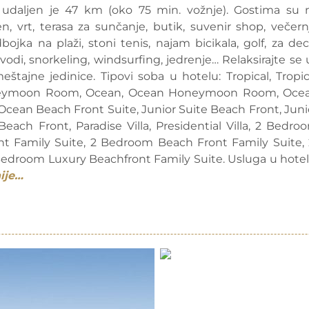
, udaljen je 47 km (oko 75 min. vožnje). Gostima su 
en, vrt, terasa za sunčanje, butik, suvenir shop, večern
bojka na plaži, stoni tenis, najam bicikala, golf, za dec
 vodi, snorkeling, windsurfing, jedrenje… Relaksirajte se 
štajne jedinice. Tipovi soba u hotelu: Tropical, Tropic
Honeymoon Room, Ocean, Ocean Honeymoon Room, Oce
an Beach Front Suite, Junior Suite Beach Front, Juni
ch Front, Paradise Villa, Presidential Villa, 2 Bedro
t Family Suite, 2 Bedroom Beach Front Family Suite, 
edroom Luxury Beachfront Family Suite. Usluga u hotel
ije…