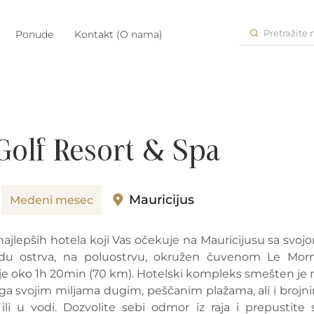
Pretražite
Ponude
Kontakt (O nama)
olf Resort & Spa
Mauricijus
Medeni mesec
ajlepših hotela koji Vas očekuje na Mauricijusu sa svoj
adu ostrva, na poluostrvu, okružen čuvenom Le Mor
e oko 1h 20min (70 km). Hotelski kompleks smešten je 
oga svojim miljama dugim, peščanim plažama, ali i brojn
i u vodi. Dozvolite sebi odmor iz raja i prepustite 