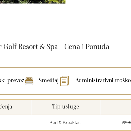
Golf Resort & Spa - Cena i Ponuda
ski prevoz
Smeštaj
Administrativni troško
ćenja
Tip usluge
Bed & Breakfast
229