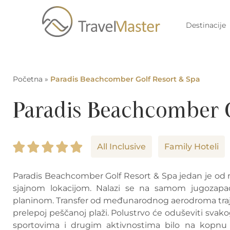
Destinacije
Početna
»
Paradis Beachcomber Golf Resort & Spa
Paradis Beachcomber G
All Inclusive
Family Hoteli
Paradis Beachcomber Golf Resort & Spa jedan je od n
sjajnom lokacijom. Nalazi se na samom jugozap
planinom. Transfer od međunarodnog aerodroma traj
prelepoj peščanoj plaži. Polustrvo će oduševiti svak
sportovima i drugim aktivnostima bilo na kopnu il