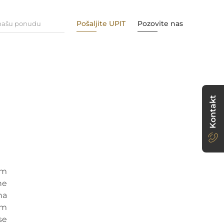
Pošaljite UPIT
Pozovite nas
 našu ponudu
Kontakt
om
ne
na
im
se