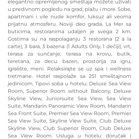
elegantno opremljenog smeštaja možete uživati
u predivnom pogledu na grad, plažu i more. Sobe,
apartmani i vile nude komfor, luksuz ali veoma
prijatnu atmosferu. Noviji deo grada, La Mer sa
buticima, restoranima udaljen je svega 2 km.
Gostima su na raspolaganju 3 restorana (2 à la
carte), 3 bara, 3 bazena (1 Adults Only, 1 dečiji), vrt,
terasa za sunčanje, terasa na krovu, butik,
teretana, za decu: bazen, prostorija za igru,
igralište, meni. Relaksirajte se uz spa i wellness
tretmane. Hotel raspolaže sa 251 smeštajnom
jedinicom. Tipovi soba u hotelu: Deluxe Sea View
Room, Superior Room without Balcony, Deluxe
Skyline View, Juniorsuite Sea View, Sea View
Suite, Mandarin Panoramic View Room, Mandarin
Sea Front Suite, Premier Sea View Room, Premier
Sea View Suite, Skyline View Suite, Club Deluxe
Skyline View, Club Superior Room, Club Deluxe
Sea View Room. Usluga u hotelu: doručak i