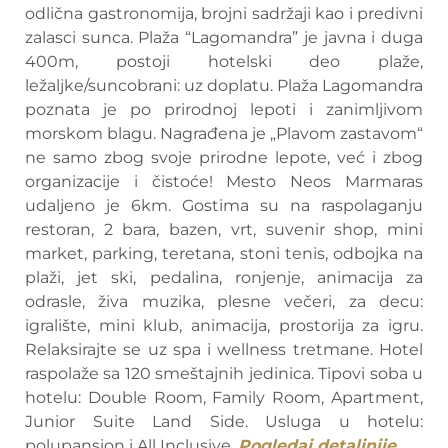
odlična gastronomija, brojni sadržaji kao i predivni
zalasci sunca. Plaža “Lagomandra” je javna i duga
400m, postoji hotelski deo plaže,
ležaljke/suncobrani: uz doplatu. Plaža Lagomandra
poznata je po prirodnoj lepoti i zanimljivom
morskom blagu. Nagrađena je „Plavom zastavom“
ne samo zbog svoje prirodne lepote, već i zbog
organizacije i čistoće! Mesto Neos Marmaras
udaljeno je 6km. Gostima su na raspolaganju
restoran, 2 bara, bazen, vrt, suvenir shop, mini
market, parking, teretana, stoni tenis, odbojka na
plaži, jet ski, pedalina, ronjenje, animacija za
odrasle, živa muzika, plesne večeri, za decu:
igralište, mini klub, animacija, prostorija za igru.
Relaksirajte se uz spa i wellness tretmane. Hotel
raspolaže sa 120 smeštajnih jedinica. Tipovi soba u
hotelu: Double Room, Family Room, Apartment,
Junior Suite Land Side. Usluga u hotelu:
polupansion i All Inclusive.
Pogledaj detaljnije…