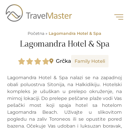
Početna
»
Lagomandra Hotel & Spa
Lagomandra Hotel & Spa
Grčka
Family Hoteli
Lagomandra Hotel & Spa nalazi se na zapadnoj
obali poluostrva Sitonija, na Halkidikiju. Hotelski
kompleks je ušuškan u prelepo okruženje, na
mirnoj lokaciji. Do prelepe peščane plaže vodi Vas
pešački most koji spaja hotel sa hotelom
Lagomandra Beach. Uživajte u slikovitom
pogledu na zaliv Toroneos ili se opustite pored
bazena. Očekuje Vas udoban i luksuzan boravak,