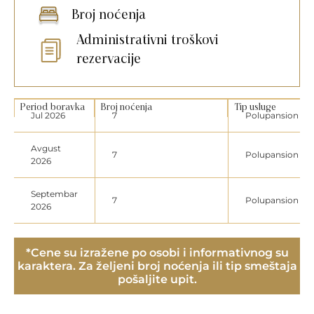
Broj noćenja
Administrativni troškovi
rezervacije
Period boravka
Broj noćenja
Tip usluge
Jul 2026
7
Polupansion
Avgust
7
Polupansion
2026
Septembar
7
Polupansion
2026
*Cene su izražene po osobi i informativnog su
karaktera. Za željeni broj noćenja ili tip smeštaja
pošaljite upit.