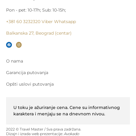
Pon - pet: 10-17h; Sub: 10-15h;
+381 60 3232320
Viber
Whatsapp
Balkanska 27, Beograd (centar)
O nama
Garancija putovanja
Opšti uslovi putovanja
U toku je ažuriranje cena. Cene su informativnog
karaktera i menjaju se na dnevnom nivou.
2022 © Travel Master / Sva prava zadržana.
Dizajn i izrada web prezentacije:
Avokado