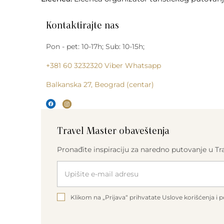
Kontaktirajte nas
Pon - pet: 10-17h; Sub: 10-15h;
+381 60 3232320
Viber
Whatsapp
Balkanska 27, Beograd (centar)
Travel Master obaveštenja
Pronađite inspiraciju za naredno putovanje u 
Please leave this field empty.
Klikom na „Prijava“ prihvatate Uslove korišćenja i po