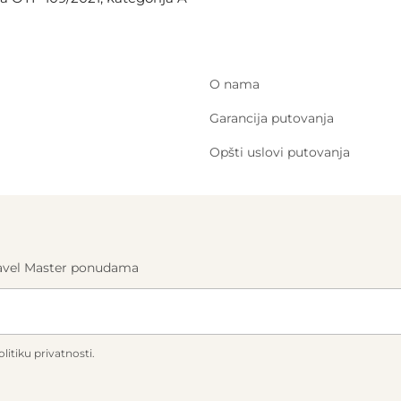
O nama
Garancija putovanja
Opšti uslovi putovanja
Travel Master ponudama
litiku privatnosti.