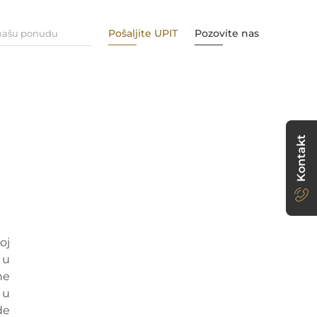
Pošaljite UPIT
Pozovite nas
 našu ponudu
Kontakt
oj
 u
ne
 u
de