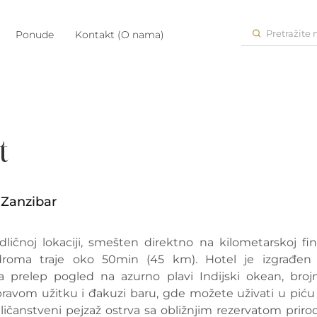
Pretražite
Ponude
Kontakt (O nama)
t
Zanzibar
čnoj lokaciji, smešten direktno na kilometarskoj fin
droma traje oko 50min (45 km). Hotel je izgrađen
a prelep pogled na azurno plavi Indijski okean, broj
 pravom užitku i đakuzi baru, gde možete uživati u piću
čanstveni pejzaž ostrva sa obližnjim rezervatom priro