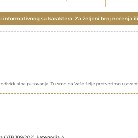
 informativnog su karaktera. Za željeni broj noćenja ili
a individualna putovanja. Tu smo da Vaše želje pretvorimo u avant
a OTP 109/2021, kategorija A