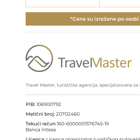
*Cene su izražene po osobi i
Travel Master, turistička agencija, specijalizovana z
PIB:
106900792
Matični broj:
20702460
Tekući račun
160-6000001576745-19
Banca Intesa
Licenca:
Licenca organizator turističkog putovanj