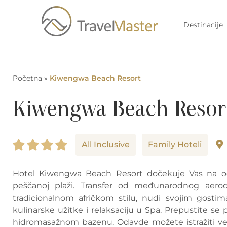
Destinacije
Početna
»
Kiwengwa Beach Resort
Kiwengwa Beach Resor
All Inclusive
Family Hoteli
Hotel Kiwengwa Beach Resort dočekuje Vas na odli
peščanoj plaži. Transfer od međunarodnog aero
tradicionalnom afričkom stilu, nudi svojim gostim
kulinarske užitke i relaksaciju u Spa. Prepustite se
hidromasažnom bazenu. Odavde možete istražiti veli