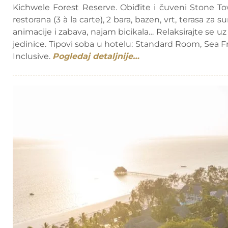
Kichwele Forest Reserve. Obiđite i čuveni Stone To
restorana (3 à la carte), 2 bara, bazen, vrt, terasa za s
animacije i zabava, najam bicikala… Relaksirajte se u
jedinice. Tipovi soba u hotelu: Standard Room, Sea Fr
Inclusive.
Pogledaj detaljnije…