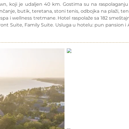
wn, koji je udaljen 40 km. Gostima su na raspolaganju
unčanje, butik, teretana, stoni tenis, odbojka na plaži, teni
z spa i wellness tretmane. Hotel raspolaže sa 182 smeštaj
ont Suite, Family Suite. Usluga u hotelu: pun pansion i A