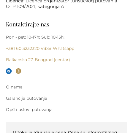
Licenca:
Licenca organizator turističkog putovanja
OTP 109/2021, kategorija A
Kontaktirajte nas
Pon - pet: 10-17h; Sub: 10-15h;
+381 60 3232320
Viber
Whatsapp
Balkanska 27, Beograd (centar)
O nama
Garancija putovanja
Opšti uslovi putovanja
U toku je ažuriranje cena. Cene su informativnog