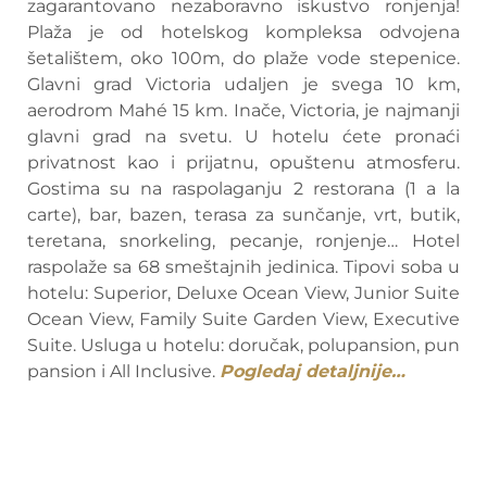
zagarantovano nezaboravno iskustvo ronjenja!
Plaža je od hotelskog kompleksa odvojena
šetalištem, oko 100m, do plaže vode stepenice.
Glavni grad Victoria udaljen je svega 10 km,
aerodrom Mahé 15 km. Inače, Victoria, je najmanji
glavni grad na svetu. U hotelu ćete pronaći
privatnost kao i prijatnu, opuštenu atmosferu.
Gostima su na raspolaganju 2 restorana (1 a la
carte), bar, bazen, terasa za sunčanje, vrt, butik,
teretana, snorkeling, pecanje, ronjenje… Hotel
raspolaže sa 68 smeštajnih jedinica. Tipovi soba u
hotelu: Superior, Deluxe Ocean View, Junior Suite
Ocean View, Family Suite Garden View, Executive
Suite. Usluga u hotelu: doručak, polupansion, pun
pansion i All Inclusive.
Pogledaj detaljnije…