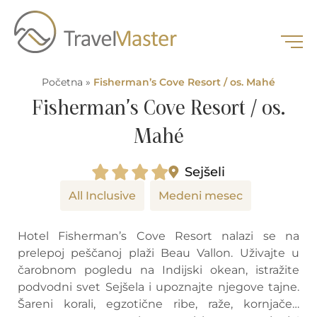
Početna
»
Fisherman’s Cove Resort / os. Mahé
Fisherman’s Cove Resort / os.
Mahé
Sejšeli
All Inclusive
Medeni mesec
Hotel Fisherman’s Cove Resort nalazi se na
prelepoj peščanoj plaži Beau Vallon. Uživajte u
čarobnom pogledu na Indijski okean, istražite
podvodni svet Sejšela i upoznajte njegove tajne.
Šareni korali, egzotične ribe, raže, kornjače…