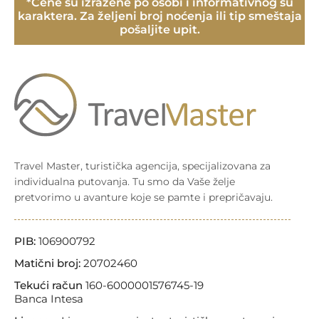
*Cene su izražene po osobi i informativnog su
karaktera. Za željeni broj noćenja ili tip smeštaja
pošaljite upit.
Travel Master, turistička agencija, specijalizovana za
individualna putovanja. Tu smo da Vaše želje
pretvorimo u avanture koje se pamte i prepričavaju.
PIB:
106900792
Matični broj:
20702460
Tekući račun
160-6000001576745-19
Banca Intesa