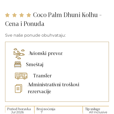
Coco Palm Dhuni Kolhu -
Cena i Ponuda
Sve naše ponude obuhvataju:
Avionski prevoz
Smeštaj
Transfer
Administrativni troškovi
rezervacije
Period boravka
Broj noćenja
Tip usluge
Jul 2026
7
All Inclusive