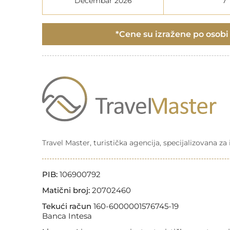
Decembar 2026
7
*Cene su izražene po osobi i
Travel Master, turistička agencija, specijalizovana z
PIB:
106900792
Matični broj:
20702460
Tekući račun
160-6000001576745-19
Banca Intesa