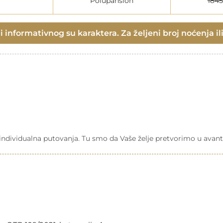
Polupansion
184
 informativnog su karaktera. Za željeni broj noćenja ili
a individualna putovanja. Tu smo da Vaše želje pretvorimo u avant