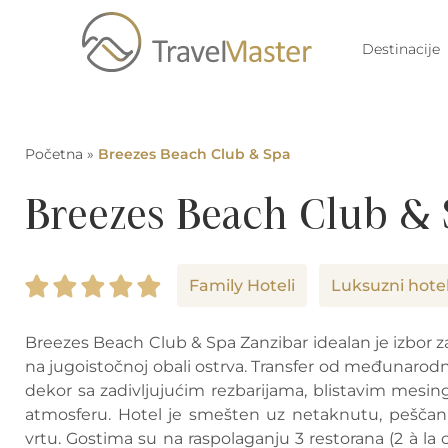
Destinacije
Početna
»
Breezes Beach Club & Spa
Breezes Beach Club &
Family Hoteli
Luksuzni hotel
Breezes Beach Club & Spa Zanzibar idealan je izbor z
na jugoistočnoj obali ostrva. Transfer od međunarod
dekor sa zadivljujućim rezbarijama, blistavim mes
atmosferu. Hotel je smešten uz netaknutu, peščanu 
vrtu. Gostima su na raspolaganju 3 restorana (2 à la ca