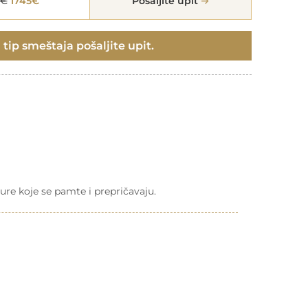
5€
1745€
Pošaljite upit
 tip smeštaja pošaljite upit.
ure koje se pamte i prepričavaju.