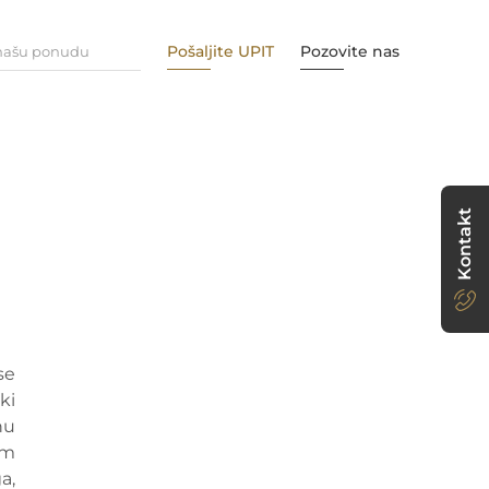
Pošaljite UPIT
Pozovite nas
 našu ponudu
Kontakt
se
ki
nu
om
a,