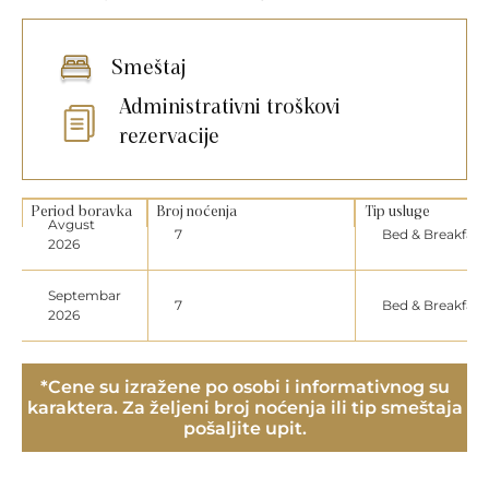
Smeštaj
Administrativni troškovi
rezervacije
Period boravka
Broj noćenja
Tip usluge
Avgust
7
Bed & Breakfast
2026
Septembar
7
Bed & Breakfast
2026
*Cene su izražene po osobi i informativnog su
karaktera. Za željeni broj noćenja ili tip smeštaja
pošaljite upit.