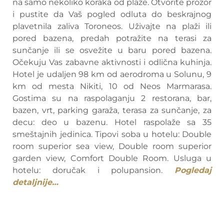
na samo nekoliko koraka od plaže. Otvorite prozor
i pustite da Vaš pogled odluta do beskrajnog
plavetnila zaliva Toroneos. Uživajte na plaži ili
pored bazena, predah potražite na terasi za
sunčanje ili se osvežite u baru pored bazena.
Očekuju Vas zabavne aktivnosti i odlična kuhinja.
Hotel je udaljen 98 km od aerodroma u Solunu, 9
km od mesta Nikiti, 10 od Neos Marmarasa.
Gostima su na raspolaganju 2 restorana, bar,
bazen, vrt, parking garaža, terasa za sunčanje, za
decu: deo u bazenu. Hotel raspolaže sa 35
smeštajnih jedinica. Tipovi soba u hotelu: Double
room superior sea view, Double room superior
garden view, Comfort Double Room. Usluga u
hotelu: doručak i polupansion.
Pogledaj
detaljnije…