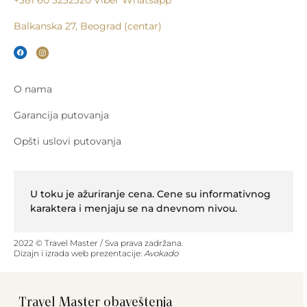
+381 60 3232320
Viber
Whatsapp
Balkanska 27, Beograd (centar)
O nama
Garancija putovanja
Opšti uslovi putovanja
U toku je ažuriranje cena. Cene su informativnog
karaktera i menjaju se na dnevnom nivou.
2022 © Travel Master / Sva prava zadržana.
Dizajn i izrada web prezentacije:
Avokado
Travel Master obaveštenja